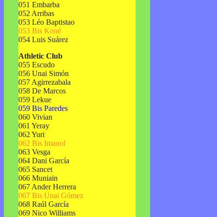
051 Embarba
052 Arribas
053 Léo Baptistao
053 Bis Koné
054 Luis Suárez
Athletic Club
055 Escudo
056 Unai Simón
057 Agirrezabala
058 De Marcos
059 Lekue
059 Bis Paredes
060 Vivian
061 Yeray
062 Yuri
062 Bis Imanol
063 Vesga
064 Dani García
065 Sancet
066 Muniain
067 Ander Herrera
067 Bis Unai Gómez
068 Raúl García
069 Nico Williams