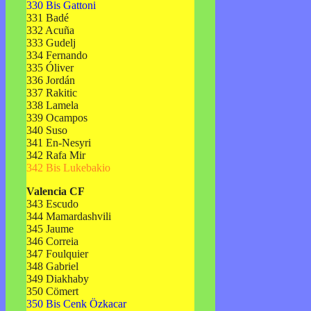
330 Bis Gattoni
331 Badé
332 Acuña
333 Gudelj
334 Fernando
335 Óliver
336 Jordán
337 Rakitic
338 Lamela
339 Ocampos
340 Suso
341 En-Nesyri
342 Rafa Mir
342 Bis Lukebakio
Valencia CF
343 Escudo
344 Mamardashvili
345 Jaume
346 Correia
347 Foulquier
348 Gabriel
349 Diakhaby
350 Cömert
350 Bis Cenk Özkacar