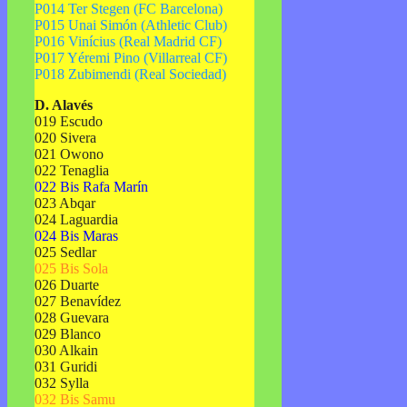
P014 Ter Stegen (FC Barcelona)
P015 Unai Simón (Athletic Club)
P016 Vinícius (Real Madrid CF)
P017 Yéremi Pino (Villarreal CF)
P018 Zubimendi (Real Sociedad)
D. Alavés
019 Escudo
020 Sivera
021 Owono
022 Tenaglia
022 Bis Rafa Marín
023 Abqar
024 Laguardia
024 Bis Maras
025 Sedlar
025 Bis Sola
026 Duarte
027 Benavídez
028 Guevara
029 Blanco
030 Alkain
031 Guridi
032 Sylla
032 Bis Samu