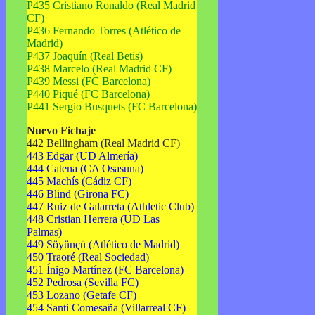
P435 Cristiano Ronaldo (Real Madrid
CF)
P436 Fernando Torres (Atlético de
Madrid)
P437 Joaquín (Real Betis)
P438 Marcelo (Real Madrid CF)
P439 Messi (FC Barcelona)
P440 Piqué (FC Barcelona)
P441 Sergio Busquets (FC Barcelona)
Nuevo Fichaje
442 Bellingham (Real Madrid CF)
443 Edgar (UD Almería)
444 Catena (CA Osasuna)
445 Machís (Cádiz CF)
446 Blind (Girona FC)
447 Ruiz de Galarreta (Athletic Club)
448 Cristian Herrera (UD Las
Palmas)
449 Söyünçü (Atlético de Madrid)
450 Traoré (Real Sociedad)
451 Ínigo Martínez (FC Barcelona)
452 Pedrosa (Sevilla FC)
453 Lozano (Getafe CF)
454 Santi Comesaña (Villarreal CF)