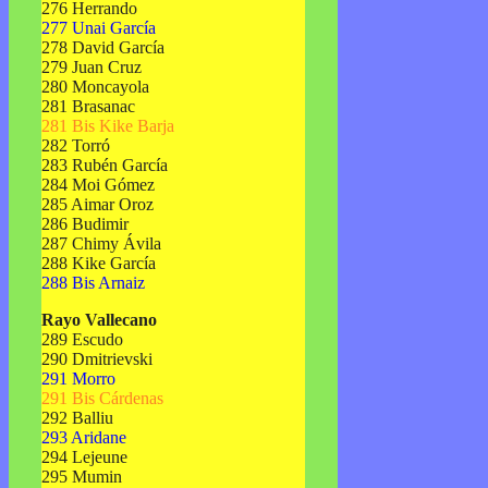
276 Herrando
277 Unai García
278 David García
279 Juan Cruz
280 Moncayola
281 Brasanac
281 Bis Kike Barja
282 Torró
283 Rubén García
284 Moi Gómez
285 Aimar Oroz
286 Budimir
287 Chimy Ávila
288 Kike García
288 Bis Arnaiz
Rayo Vallecano
289 Escudo
290 Dmitrievski
291 Morro
291 Bis Cárdenas
292 Balliu
293 Aridane
294 Lejeune
295 Mumin