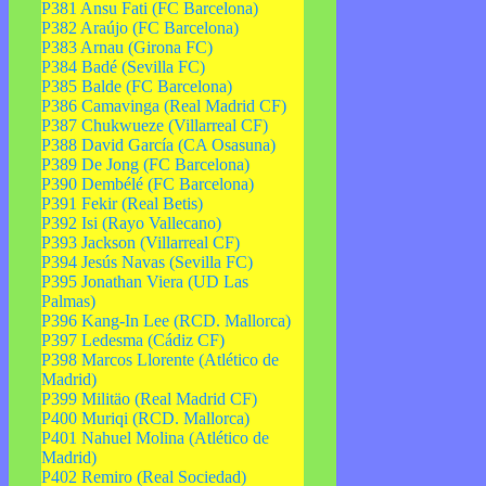
P381 Ansu Fati (FC Barcelona)
P382 Araújo (FC Barcelona)
P383 Arnau (Girona FC)
P384 Badé (Sevilla FC)
P385 Balde (FC Barcelona)
P386 Camavinga (Real Madrid CF)
P387 Chukwueze (Villarreal CF)
P388 David García (CA Osasuna)
P389 De Jong (FC Barcelona)
P390 Dembélé (FC Barcelona)
P391 Fekir (Real Betis)
P392 Isi (Rayo Vallecano)
P393 Jackson (Villarreal CF)
P394 Jesús Navas (Sevilla FC)
P395 Jonathan Viera (UD Las
Palmas)
P396 Kang-In Lee (RCD. Mallorca)
P397 Ledesma (Cádiz CF)
P398 Marcos Llorente (Atlético de
Madrid)
P399 Militäo (Real Madrid CF)
P400 Muriqi (RCD. Mallorca)
P401 Nahuel Molina (Atlético de
Madrid)
P402 Remiro (Real Sociedad)