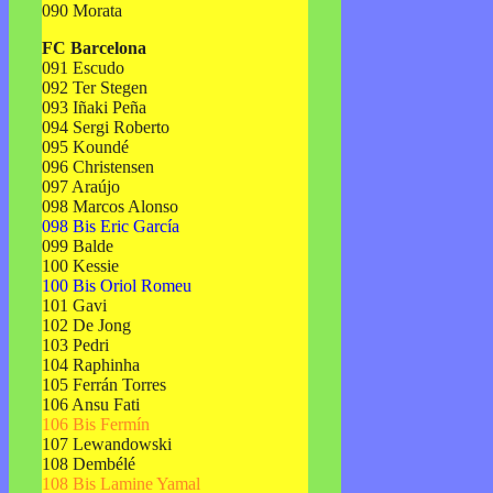
090 Morata
FC Barcelona
091 Escudo
092 Ter Stegen
093 Iñaki Peña
094 Sergi Roberto
095 Koundé
096 Christensen
097 Araújo
098 Marcos Alonso
098 Bis Eric García
099 Balde
100 Kessie
100 Bis Oriol Romeu
101 Gavi
102 De Jong
103 Pedri
104 Raphinha
105 Ferrán Torres
106 Ansu Fati
106 Bis Fermín
107 Lewandowski
108 Dembélé
108 Bis Lamine Yamal