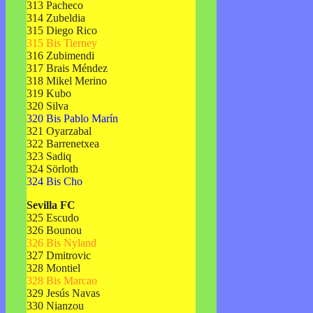
313 Pacheco
314 Zubeldia
315 Diego Rico
315 Bis Tierney
316 Zubimendi
317 Brais Méndez
318 Mikel Merino
319 Kubo
320 Silva
320 Bis Pablo Marín
321 Oyarzabal
322 Barrenetxea
323 Sadiq
324 Sörloth
324 Bis Cho
Sevilla FC
325 Escudo
326 Bounou
326 Bis Nyland
327 Dmitrovic
328 Montiel
328 Bis Marcao
329 Jesús Navas
330 Nianzou