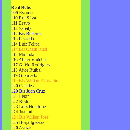
Real Betis
109 Escudo
110 Rui Silva
111 Bravo
112 Sabaly
112 Bis Bellerín
113 Pezzella
114 Luiz Felipe
114 Bis Chadi Riad
115 Miranda
116 Abner Vinícius
117 Guido Rodríguez
118 Aitor Ruibal
119 Guardado
119 Bis William Carvalho
120 Canales
120 Bis Juan Cruz
121 Fekir
122 Rodri
123 Luiz Henrique
124 Juanmi
124 Bis Willian José
125 Borja Iglesias
126 Ayoze