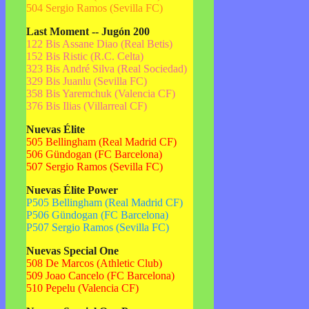
504 Sergio Ramos (Sevilla FC)
Last Moment -- Jugón 200
122 Bis Assane Diao (Real Betis)
152 Bis Ristic (R.C. Celta)
323 Bis André Silva (Real Sociedad)
329 Bis Juanlu (Sevilla FC)
358 Bis Yaremchuk (Valencia CF)
376 Bis Ilias (Villarreal CF)
Nuevas Élite
505 Bellingham (Real Madrid CF)
506 Gündogan (FC Barcelona)
507 Sergio Ramos (Sevilla FC)
Nuevas Élite Power
P505 Bellingham (Real Madrid CF)
P506 Gündogan (FC Barcelona)
P507 Sergio Ramos (Sevilla FC)
Nuevas Special One
508 De Marcos (Athletic Club)
509 Joao Cancelo (FC Barcelona)
510 Pepelu (Valencia CF)