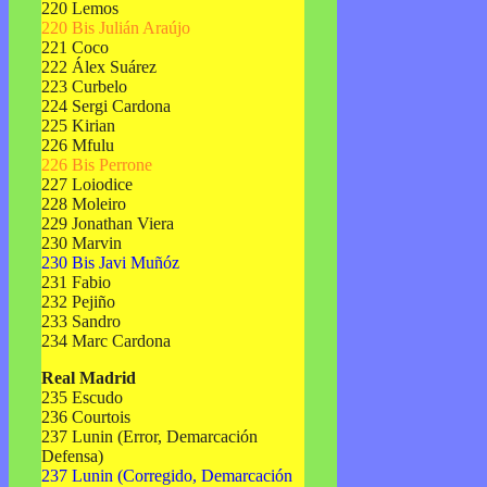
220 Lemos
220 Bis Julián Araújo
221 Coco
222 Álex Suárez
223 Curbelo
224 Sergi Cardona
225 Kirian
226 Mfulu
226 Bis Perrone
227 Loiodice
228 Moleiro
229 Jonathan Viera
230 Marvin
230 Bis Javi Muñóz
231 Fabio
232 Pejiño
233 Sandro
234 Marc Cardona
Real Madrid
235 Escudo
236 Courtois
237 Lunin (Error, Demarcación
Defensa)
237 Lunin (Corregido, Demarcación