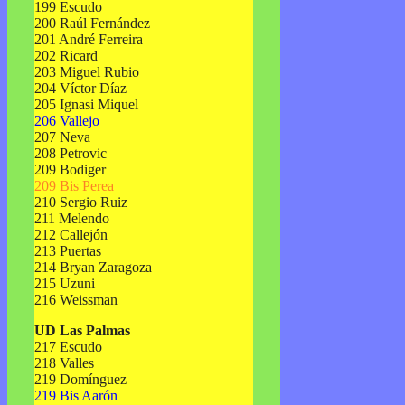
199 Escudo
200 Raúl Fernández
201 André Ferreira
202 Ricard
203 Miguel Rubio
204 Víctor Díaz
205 Ignasi Miquel
206 Vallejo
207 Neva
208 Petrovic
209 Bodiger
209 Bis Perea
210 Sergio Ruiz
211 Melendo
212 Callejón
213 Puertas
214 Bryan Zaragoza
215 Uzuni
216 Weissman
UD Las Palmas
217 Escudo
218 Valles
219 Domínguez
219 Bis Aarón