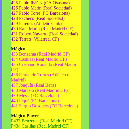
425 Pablo Ibáñez (CA Osasuna)
426 Pablo Marín (Real Sociedad)
427 Pablo Torre (FC Barcelona)
428 Pacheco (Real Sociedad)
429 Paredes (Athletic Club)
430 Rafa Marín (Real Madrid CF)
431 Robert Navarro (Real Sociedad)
432 Terrats (Villarreal CF)
Mágico
433 Benzema (Real Madrid CF)
434 Casillas (Real Madrid CF)
435 Cristiano Ronaldo (Real Madrid
CF)
436 Fernando Torres (Atlético de
Madrid)
437 Joaquín (Real Betis)
438 Marcelo (Real Madrid CF)
439 Messi (FC Barcelona)
440 Piqué (FC Barcelona)
441 Sergio Busquets (FC Barcelona)
Mágico Power
P433 Benzema (Real Madrid CF)
P434 Casillas (Real Madrid CF)