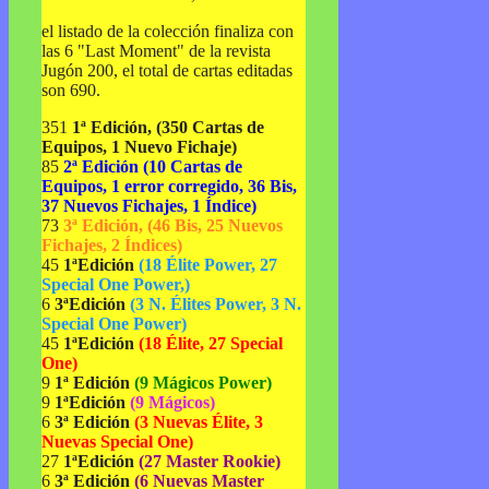
el listado de la colección finaliza con
las 6 "Last Moment" de la revista
Jugón 200, el total de cartas editadas
son 690.
351
1ª Edición, (350 Cartas de
Equipos, 1 Nuevo Fichaje)
85
2ª Edición (10 Cartas de
Equipos, 1 error corregido, 36 Bis,
37 Nuevos Fichajes, 1 Índice)
73
3ª Edición, (46 Bis, 25 Nuevos
Fichajes, 2 Índices)
45
1ªEdición
(18 Élite Power, 27
Special One Power,)
6
3ªEdición
(3 N. Élites Power, 3 N.
Special One Power)
45
1ªEdición
(18 Élite, 27 Special
One)
9
1ª Edición
(9 Mágicos Power)
9
1ªEdición
(9 Mágicos)
6
3ª Edición
(3 Nuevas Élite, 3
Nuevas Special One)
27
1ªEdición
(27 Master Rookie)
6
3ª Edición
(6 Nuevas Master