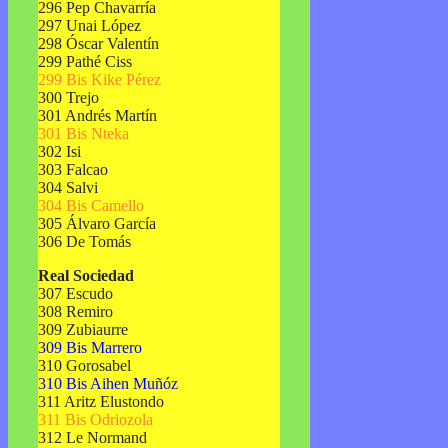
296 Pep Chavarría
297 Unai López
298 Óscar Valentín
299 Pathé Ciss
299 Bis Kike Pérez
300 Trejo
301 Andrés Martín
301 Bis Nteka
302 Isi
303 Falcao
304 Salvi
304 Bis Camello
305 Álvaro García
306 De Tomás
Real Sociedad
307 Escudo
308 Remiro
309 Zubiaurre
309 Bis Marrero
310 Gorosabel
310 Bis Aihen Muñóz
311 Aritz Elustondo
311 Bis Odriozola
312 Le Normand