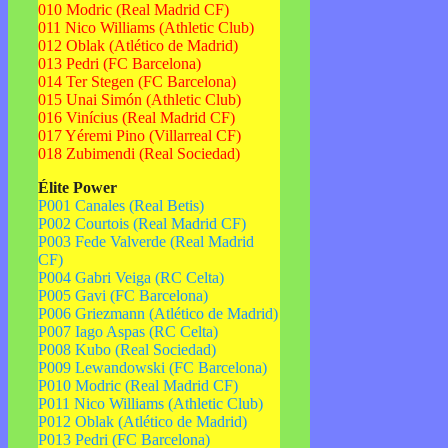
010 Modric (Real Madrid CF)
011 Nico Williams (Athletic Club)
012 Oblak (Atlético de Madrid)
013 Pedri (FC Barcelona)
014 Ter Stegen (FC Barcelona)
015 Unai Simón (Athletic Club)
016 Vinícius (Real Madrid CF)
017 Yéremi Pino (Villarreal CF)
018 Zubimendi (Real Sociedad)
Élite Power
P001 Canales (Real Betis)
P002 Courtois (Real Madrid CF)
P003 Fede Valverde (Real Madrid
CF)
P004 Gabri Veiga (RC Celta)
P005 Gavi (FC Barcelona)
P006 Griezmann (Atlético de Madrid)
P007 Iago Aspas (RC Celta)
P008 Kubo (Real Sociedad)
P009 Lewandowski (FC Barcelona)
P010 Modric (Real Madrid CF)
P011 Nico Williams (Athletic Club)
P012 Oblak (Atlético de Madrid)
P013 Pedri (FC Barcelona)