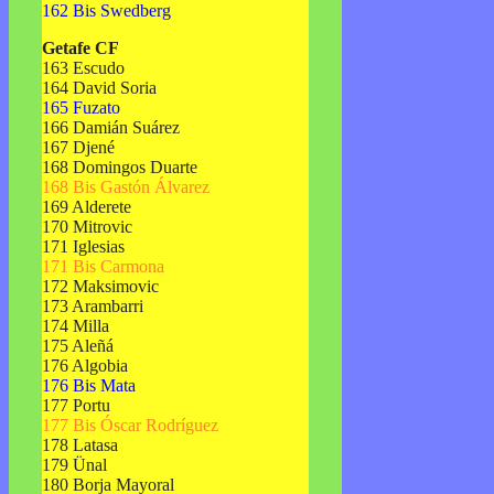
162 Bis Swedberg
Getafe CF
163 Escudo
164 David Soria
165 Fuzato
166 Damián Suárez
167 Djené
168 Domingos Duarte
168 Bis Gastón Álvarez
169 Alderete
170 Mitrovic
171 Iglesias
171 Bis Carmona
172 Maksimovic
173 Arambarri
174 Milla
175 Aleñá
176 Algobia
176 Bis Mata
177 Portu
177 Bis Óscar Rodríguez
178 Latasa
179 Ünal
180 Borja Mayoral