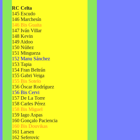
RC Celta
145 Escudo
146 Marchesín
146 Bis Guaita
147 Iván Villar
148 Kevin
149 Aidoo
150 Núñez
151 Mingueza
152 Manu Sánchez
153 Tapia
154 Fran Beltrán
155 Gabri Veiga
155 Bis Sotelo
156 Óscar Rodríguez
156 Bis Cervi
157 De La Torre
158 Carles Pérez
158 Bis Miguel
159 Iago Aspas
160 Gonçalo Paciencia
160 Bis Douvikas
161 Larsen
162 Seferovic