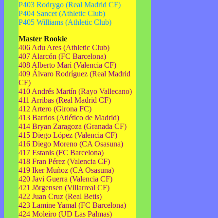
P403 Rodrygo (Real Madrid CF)
P404 Sancet (Athletic Club)
P405 Williams (Athletic Club)
Master Rookie
406 Adu Ares (Athletic Club)
407 Alarcón (FC Barcelona)
408 Alberto Marí (Valencia CF)
409 Álvaro Rodríguez (Real Madrid
CF)
410 Andrés Martín (Rayo Vallecano)
411 Arribas (Real Madrid CF)
412 Artero (Girona FC)
413 Barrios (Atlético de Madrid)
414 Bryan Zaragoza (Granada CF)
415 Diego López (Valencia CF)
416 Diego Moreno (CA Osasuna)
417 Estanis (FC Barcelona)
418 Fran Pérez (Valencia CF)
419 Iker Muñoz (CA Osasuna)
420 Javi Guerra (Valencia CF)
421 Jörgensen (Villarreal CF)
422 Juan Cruz (Real Betis)
423 Lamine Yamal (FC Barcelona)
424 Moleiro (UD Las Palmas)