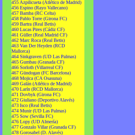
455 Azpilicueta (Atlético de Madrid)
456 Espino (Rayo Vallecano)
457 Bamba (RC Celta)
458 Pablo Torre (Girona FC)
459 Bartra (Real Betis)
460 Lucas Pires (Cádiz CF)
461 Güller (Real Madrid CF)
462 Marc Roca (Real Betis)
463 Van Der Heyden (RCD
Mallorca)
464 Sinkgraven (UD Las Palmas)
465 Gumbau (Granada CF)
466 Sorloth (Villarreal CF)
467 Gündogan (FC Barcelona)
468 Mojica (CA Osasuna)
469 Galán (Atlético de Madrid)
470 Larín (RCD Mallorca)
471 Dovbyk (Girona FC)
472 Giuliano (Deportivo Alavés)
473 Isco (Real Betis)
474 Munir (UD Las Palmas)
475 Sow (Sevilla FC)
476 Lopy (UD Almería)
477 Gonzalo Villar (Granada CF)
478 Gorosabel (D. Alavés)