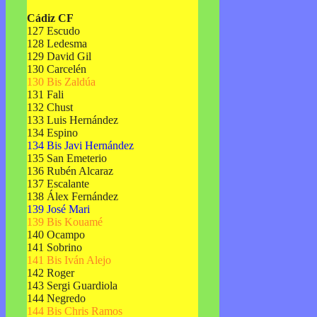
Cádiz CF
127 Escudo
128 Ledesma
129 David Gil
130 Carcelén
130 Bis Zaldúa
131 Fali
132 Chust
133 Luis Hernández
134 Espino
134 Bis Javi Hernández
135 San Emeterio
136 Rubén Alcaraz
137 Escalante
138 Álex Fernández
139 José Mari
139 Bis Kouamé
140 Ocampo
141 Sobrino
141 Bis Iván Alejo
142 Roger
143 Sergi Guardiola
144 Negredo
144 Bis Chris Ramos