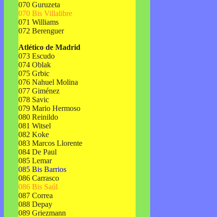
070 Guruzeta
070 Bis Villalibre
071 Williams
072 Berenguer
Atlético de Madrid
073 Escudo
074 Oblak
075 Grbic
076 Nahuel Molina
077 Giménez
078 Savic
079 Mario Hermoso
080 Reinildo
081 Witsel
082 Koke
083 Marcos Llorente
084 De Paul
085 Lemar
085 Bis Barrios
086 Carrasco
086 Bis Saúl
087 Correa
088 Depay
089 Griezmann