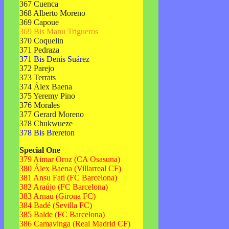
367 Cuenca
368 Alberto Moreno
369 Capoue
369 Bis Manu Trigueros
370 Coquelin
371 Pedraza
371 Bis Denis Suárez
372 Parejo
373 Terrats
374 Álex Baena
375 Yeremy Pino
376 Morales
377 Gerard Moreno
378 Chukwueze
378 Bis Brereton
Special One
379 Aimar Oroz (CA Osasuna)
380 Álex Baena (Villarreal CF)
381 Ansu Fati (FC Barcelona)
382 Araújo (FC Barcelona)
383 Arnau (Girona FC)
384 Badé (Sevilla FC)
385 Balde (FC Barcelona)
386 Camavinga (Real Madrid CF)