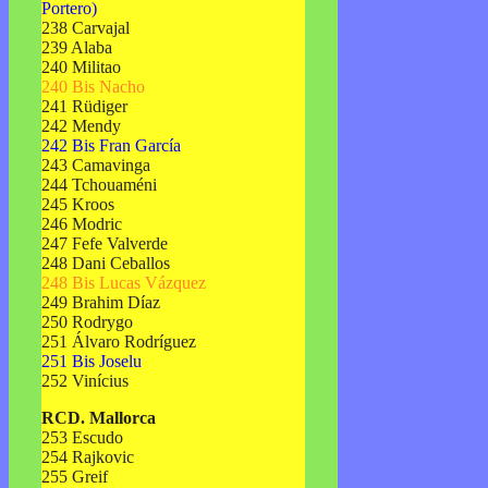
Portero)
238 Carvajal
239 Alaba
240 Militao
240 Bis Nacho
241 Rüdiger
242 Mendy
242 Bis Fran García
243 Camavinga
244 Tchouaméni
245 Kroos
246 Modric
247 Fefe Valverde
248 Dani Ceballos
248 Bis Lucas Vázquez
249 Brahim Díaz
250 Rodrygo
251 Álvaro Rodríguez
251 Bis Joselu
252 Vinícius
RCD. Mallorca
253 Escudo
254 Rajkovic
255 Greif