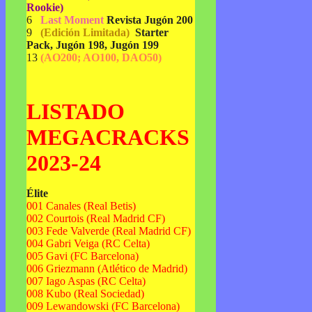
Rookie)
6
Last Moment
Revista Jugón 200
9
(Edición Limitada)
Starter
Pack, Jugón 198, Jugón 199
13
(AO200; AO100, DAO50)
LISTADO
MEGACRACKS
2023-24
Élite
001 Canales (Real Betis)
002 Courtois (Real Madrid CF)
003 Fede Valverde (Real Madrid CF)
004 Gabri Veiga (RC Celta)
005 Gavi (FC Barcelona)
006 Griezmann (Atlético de Madrid)
007 Iago Aspas (RC Celta)
008 Kubo (Real Sociedad)
009 Lewandowski (FC Barcelona)