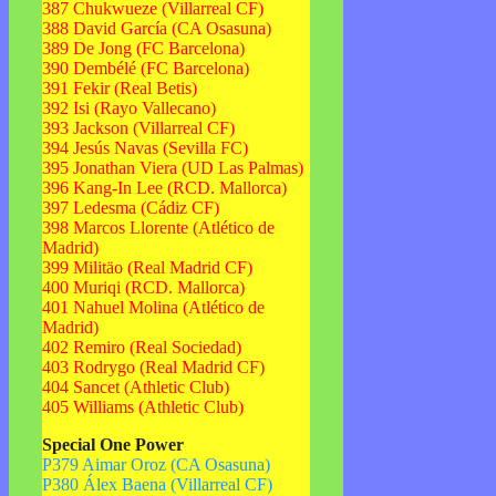
387 Chukwueze (Villarreal CF)
388 David García (CA Osasuna)
389 De Jong (FC Barcelona)
390 Dembélé (FC Barcelona)
391 Fekir (Real Betis)
392 Isi (Rayo Vallecano)
393 Jackson (Villarreal CF)
394 Jesús Navas (Sevilla FC)
395 Jonathan Viera (UD Las Palmas)
396 Kang-In Lee (RCD. Mallorca)
397 Ledesma (Cádiz CF)
398 Marcos Llorente (Atlético de
Madrid)
399 Militäo (Real Madrid CF)
400 Muriqi (RCD. Mallorca)
401 Nahuel Molina (Atlético de
Madrid)
402 Remiro (Real Sociedad)
403 Rodrygo (Real Madrid CF)
404 Sancet (Athletic Club)
405 Williams (Athletic Club)
Special One Power
P379 Aimar Oroz (CA Osasuna)
P380 Álex Baena (Villarreal CF)