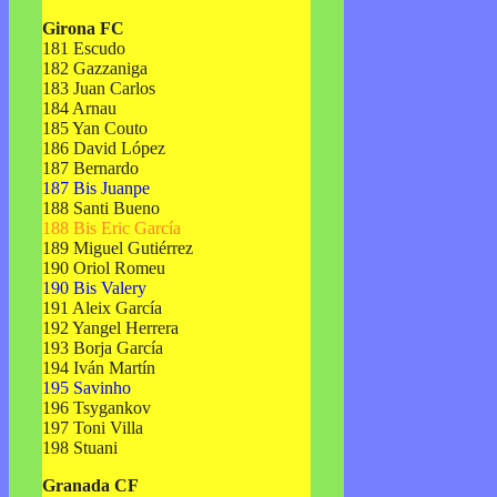
Girona FC
181 Escudo
182 Gazzaniga
183 Juan Carlos
184 Arnau
185 Yan Couto
186 David López
187 Bernardo
187 Bis Juanpe
188 Santi Bueno
188 Bis Eric García
189 Miguel Gutiérrez
190 Oriol Romeu
190 Bis Valery
191 Aleix García
192 Yangel Herrera
193 Borja García
194 Iván Martín
195 Savinho
196 Tsygankov
197 Toni Villa
198 Stuani
Granada CF