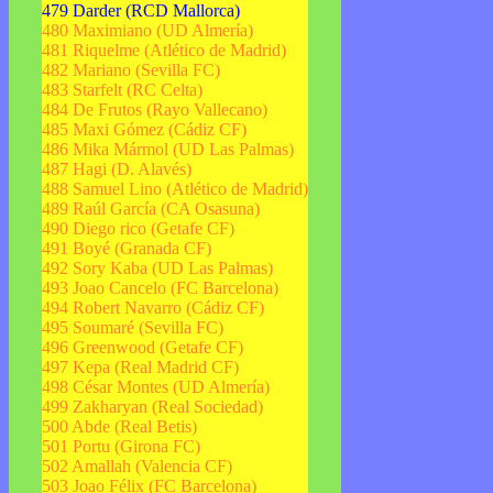
479 Darder (RCD Mallorca)
480 Maximiano (UD Almería)
481 Riquelme (Atlético de Madrid)
482 Mariano (Sevilla FC)
483 Starfelt (RC Celta)
484 De Frutos (Rayo Vallecano)
485 Maxi Gómez (Cádiz CF)
486 Mika Mármol (UD Las Palmas)
487 Hagi (D. Alavés)
488 Samuel Lino (Atlético de Madrid)
489 Raúl García (CA Osasuna)
490 Diego rico (Getafe CF)
491 Boyé (Granada CF)
492 Sory Kaba (UD Las Palmas)
493 Joao Cancelo (FC Barcelona)
494 Robert Navarro (Cádiz CF)
495 Soumaré (Sevilla FC)
496 Greenwood (Getafe CF)
497 Kepa (Real Madrid CF)
498 César Montes (UD Almería)
499 Zakharyan (Real Sociedad)
500 Abde (Real Betis)
501 Portu (Girona FC)
502 Amallah (Valencia CF)
503 Joao Félix (FC Barcelona)