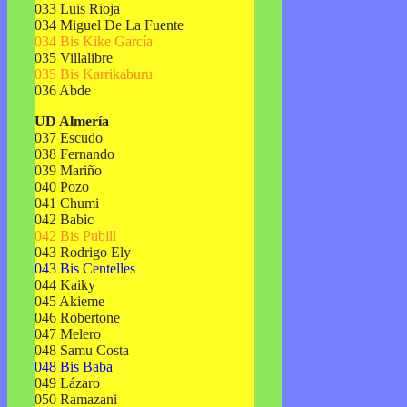
033 Luis Rioja
034 Miguel De La Fuente
034 Bis Kike García
035 Villalibre
035 Bis Karrikaburu
036 Abde
UD Almería
037 Escudo
038 Fernando
039 Mariño
040 Pozo
041 Chumi
042 Babic
042 Bis Pubill
043 Rodrigo Ely
043 Bis Centelles
044 Kaiky
045 Akieme
046 Robertone
047 Melero
048 Samu Costa
048 Bis Baba
049 Lázaro
050 Ramazani