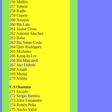
256 Maffeo
257 Valjent
258 Raíllo
259 Copete
260 Nastasic
260 Bis Lato
261 Jaume Costa
262 Antonio Sánchez
263 Baba
263 Bis Samu Costa
264 Dani Rodríguez
265 Morlanes
266 Kang-In Lee
266 Bis Mascarell
267 Javi Llabrés
268 Amath
269 Muriqi
270 Abdón
CA Osasuna
271 Escudo
272 Sergio Herrera
273 Aitor Fernández
274 Rubén Peña
275 Nacho Vidal