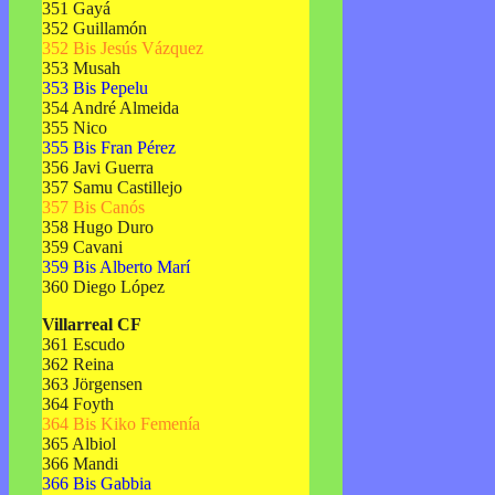
351 Gayá
352 Guillamón
352 Bis Jesús Vázquez
353 Musah
353 Bis Pepelu
354 André Almeida
355 Nico
355 Bis Fran Pérez
356 Javi Guerra
357 Samu Castillejo
357 Bis Canós
358 Hugo Duro
359 Cavani
359 Bis Alberto Marí
360 Diego López
Villarreal CF
361 Escudo
362 Reina
363 Jörgensen
364 Foyth
364 Bis Kiko Femenía
365 Albiol
366 Mandi
366 Bis Gabbia