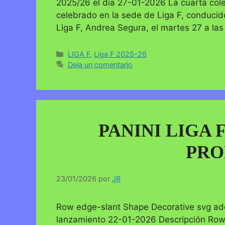
2025/26 el día 27-01-2026 La cuarta colec
celebrado en la sede de Liga F, conducido
Liga F, Andrea Segura, el martes 27 a la
Categorías
LIGA F
,
Liga F 2025-26
Deja un comentario
PANINI LIGA 
PRO
23/01/2026
por
JR
Row edge-slant Shape Decorative svg add
lanzamiento 22-01-2026 Descripción Row