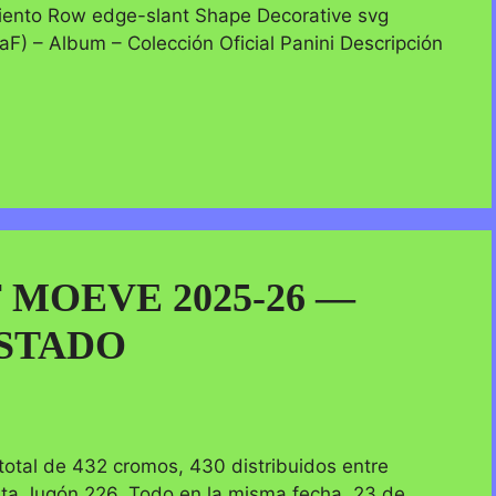
ento Row edge-slant Shape Decorative svg
F) – Album – Colección Oficial Panini Descripción
F MOEVE 2025-26 —
STADO
total de 432 cromos, 430 distribuidos entre
sta Jugón 226. Todo en la misma fecha, 23 de