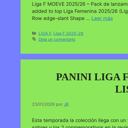
Liga F MOEVE 2025/26 – Pack de lanzami
added to top Liga Femenina 2025/26 (Liga
Row edge-slant Shape …
Leer más
Categorías
LIGA F
,
Liga F 2025-26
Deja un comentario
PANINI LIGA 
LI
23/01/2026
por
JR
Esta temporada la colección llega con un 
sobres y los 2 conmemorativos en la revi