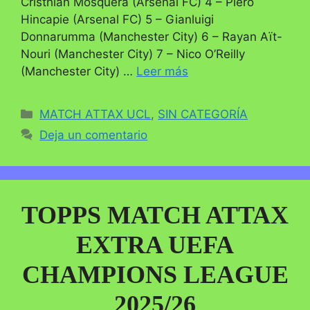
Cristhian Mosquera (Arsenal FC) 4 – Piero
Hincapie (Arsenal FC) 5 – Gianluigi
Donnarumma (Manchester City) 6 – Rayan Aït-
Nouri (Manchester City) 7 – Nico O’Reilly
(Manchester City) …
Leer más
Categorías
MATCH ATTAX UCL
,
SIN CATEGORÍA
Deja un comentario
TOPPS MATCH ATTAX
EXTRA UEFA
CHAMPIONS LEAGUE
2025/26