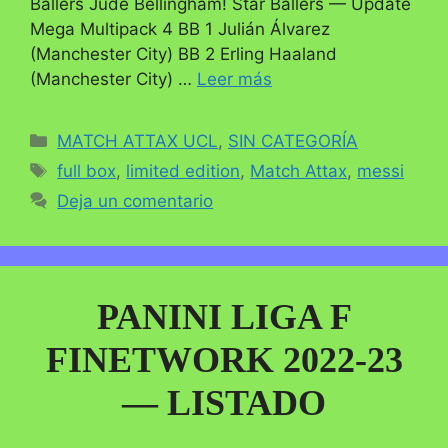
Ballers Jude Bellingham! Star Ballers — Update
Mega Multipack 4 BB 1 Julián Álvarez
(Manchester City) BB 2 Erling Haaland
(Manchester City) …
Leer más
Categorías
MATCH ATTAX UCL
,
SIN CATEGORÍA
Etiquetas
full box
,
limited edition
,
Match Attax
,
messi
Deja un comentario
PANINI LIGA F
FINETWORK 2022-23
— LISTADO