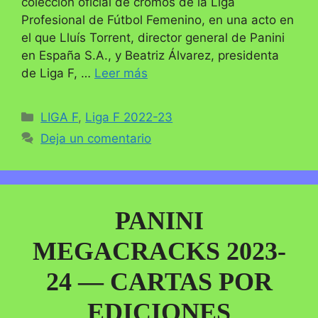
colección oficial de cromos de la Liga
Profesional de Fútbol Femenino, en una acto en
el que Lluís Torrent, director general de Panini
en España S.A., y Beatriz Álvarez, presidenta
de Liga F, …
Leer más
Categorías
LIGA F
,
Liga F 2022-23
Deja un comentario
PANINI
MEGACRACKS 2023-
24 — CARTAS POR
EDICIONES