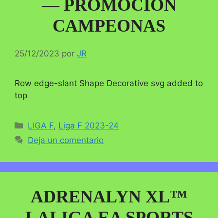
— PROMOCIÓN
CAMPEONAS
25/12/2023
por
JR
Row edge-slant Shape Decorative svg added to
top
Categorías
LIGA F
,
Liga F 2023-24
Deja un comentario
ADRENALYN XL™
LALIGA EA SPORTS