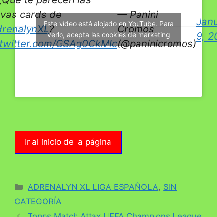
vas cards de
— Panini
Jan
Este vídeo está alojado en YouTube. Para
renalynXL
?
Cromos
9, 2
verlo, acepta las cookies de marketing
.twitter.com/GSAg0CkMlc
(@paninicromos)
Ir al inicio de la página
Categorías
ADRENALYN XL LIGA ESPAÑOLA
,
SIN
CATEGORÍA
Topps Match Attax UEFA Champions League