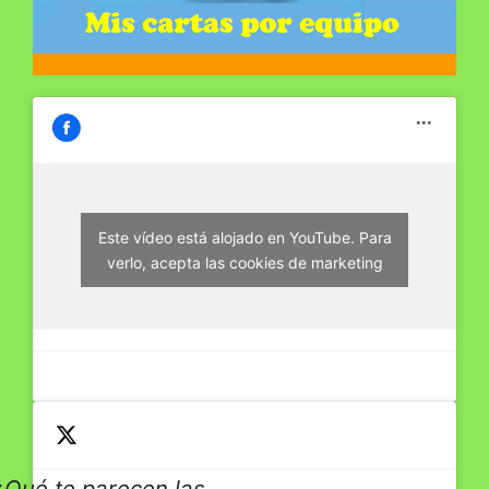
Este vídeo está alojado en YouTube. Para
verlo, acepta las cookies de marketing
Qué te parecen las