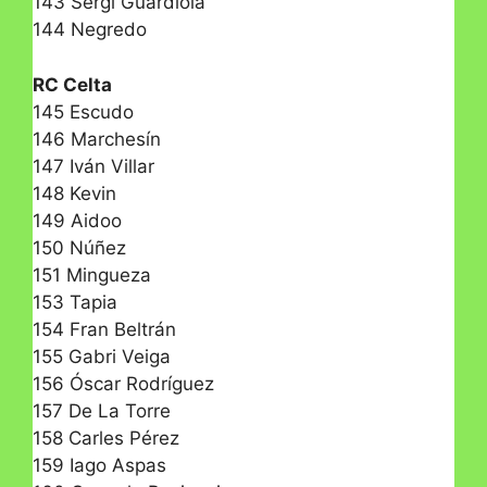
143 Sergi Guardiola
144 Negredo
RC Celta
145 Escudo
146 Marchesín
147 Iván Villar
148 Kevin
149 Aidoo
150 Núñez
151 Mingueza
153 Tapia
154 Fran Beltrán
155 Gabri Veiga
156 Óscar Rodríguez
157 De La Torre
158 Carles Pérez
159 Iago Aspas