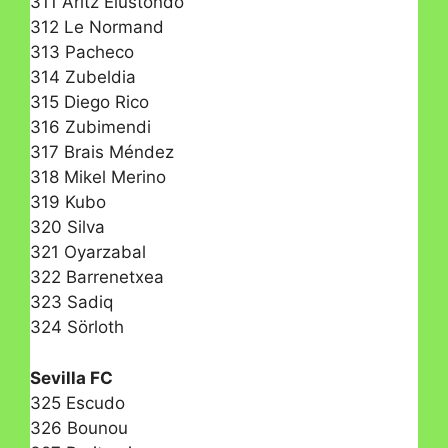
311 Aritz Elustondo
312 Le Normand
313 Pacheco
314 Zubeldia
315 Diego Rico
316 Zubimendi
317 Brais Méndez
318 Mikel Merino
319 Kubo
320 Silva
321 Oyarzabal
322 Barrenetxea
323 Sadiq
324 Sörloth
Sevilla FC
325 Escudo
326 Bounou