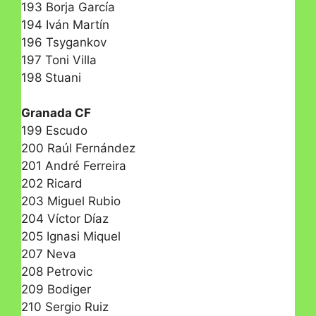
193 Borja García
194 Iván Martín
196 Tsygankov
197 Toni Villa
198 Stuani
Granada CF
199 Escudo
200 Raúl Fernández
201 André Ferreira
202 Ricard
203 Miguel Rubio
204 Víctor Díaz
205 Ignasi Miquel
207 Neva
208 Petrovic
209 Bodiger
210 Sergio Ruiz