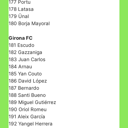
177 Portu
178 Latasa
179 Ünal
180 Borja Mayoral
Girona FC
181 Escudo
182 Gazzaniga
183 Juan Carlos
184 Arnau
185 Yan Couto
186 David López
187 Bernardo
188 Santi Bueno
189 Miguel Gutiérrez
190 Oriol Romeu
191 Aleix García
192 Yangel Herrera