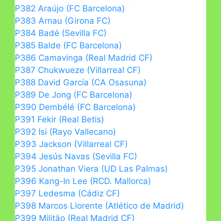
P382 Araújo (FC Barcelona)
P383 Arnau (Girona FC)
P384 Badé (Sevilla FC)
P385 Balde (FC Barcelona)
P386 Camavinga (Real Madrid CF)
P387 Chukwueze (Villarreal CF)
P388 David García (CA Osasuna)
P389 De Jong (FC Barcelona)
P390 Dembélé (FC Barcelona)
P391 Fekir (Real Betis)
P392 Isi (Rayo Vallecano)
P393 Jackson (Villarreal CF)
P394 Jesús Navas (Sevilla FC)
P395 Jonathan Viera (UD Las Palmas)
P396 Kang-In Lee (RCD. Mallorca)
P397 Ledesma (Cádiz CF)
P398 Marcos Llorente (Atlético de Madrid)
P399 Militäo (Real Madrid CF)