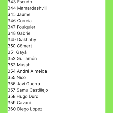
343 Escudo
344 Mamardashvili
345 Jaume
346 Correia
347 Foulquier
348 Gabriel
349 Diakhaby
350 Cömert
351 Gayá
352 Guillamón
353 Musah
354 André Almeida
355 Nico
356 Javi Guerra
357 Samu Castillejo
358 Hugo Duro
359 Cavani
360 Diego López