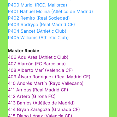
P400 Muriqi (RCD. Mallorca)
P401 Nahuel Molina (Atlético de Madrid)
P402 Remiro (Real Sociedad)
P403 Rodrygo (Real Madrid CF)
P404 Sancet (Athletic Club)
P405 Williams (Athletic Club)
Master Rookie
406 Adu Ares (Athletic Club)
407 Alarcón (FC Barcelona)
408 Alberto Marí (Valencia CF)
409 Álvaro Rodríguez (Real Madrid CF)
410 Andrés Martín (Rayo Vallecano)
411 Arribas (Real Madrid CF)
412 Artero (Girona FC)
413 Barrios (Atlético de Madrid)
414 Bryan Zaragoza (Granada CF)
415 Diego López (Valencia CF)