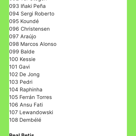
093 Iñaki Peña
094 Sergi Roberto
095 Koundé
096 Christensen
097 Araújo
098 Marcos Alonso
099 Balde
100 Kessie
101 Gavi
102 De Jong
103 Pedri
104 Raphinha
105 Ferrán Torres
106 Ansu Fati
107 Lewandowski
108 Dembélé
Real Betis