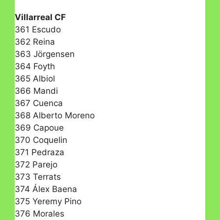
Villarreal CF
361 Escudo
362 Reina
363 Jörgensen
364 Foyth
365 Albiol
366 Mandi
367 Cuenca
368 Alberto Moreno
369 Capoue
370 Coquelin
371 Pedraza
372 Parejo
373 Terrats
374 Álex Baena
375 Yeremy Pino
376 Morales