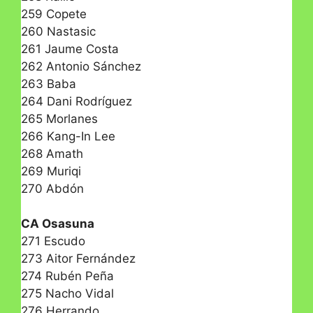
259 Copete
260 Nastasic
261 Jaume Costa
262 Antonio Sánchez
263 Baba
264 Dani Rodríguez
265 Morlanes
266 Kang-In Lee
268 Amath
269 Muriqi
270 Abdón
CA Osasuna
271 Escudo
273 Aitor Fernández
274 Rubén Peña
275 Nacho Vidal
276 Herrando