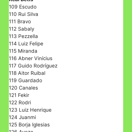
109 Escudo
110 Rui Silva
111 Bravo
112 Sabaly
113 Pezzella
114 Luiz Felipe
115 Miranda
116 Abner Vinícius
117 Guido Rodríguez
118 Aitor Ruibal
119 Guardado
120 Canales
121 Fekir
122 Rodri
123 Luiz Henrique
124 Juanmi
125 Borja Iglesias
126 Ayoze