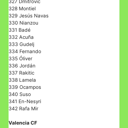
327 Dmitrovic
328 Montiel
329 Jesús Navas
330 Nianzou
331 Badé
332 Acuña
333 Gudelj
334 Fernando
335 Óliver
336 Jordán
337 Rakitic
338 Lamela
339 Ocampos
340 Suso
341 En-Nesyri
342 Rafa Mir
Valencia CF