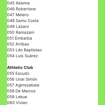
045 Akieme
046 Robertone
047 Melero
048 Samu Costa
049 Lázaro
050 Ramazani
051 Embarba
052 Arribas
053 Léo Baptistao
054 Luis Suárez
Athletic Club
055 Escudo
056 Unai Simón
057 Agirrezabala
058 De Marcos
059 Lekue
060 Vivian