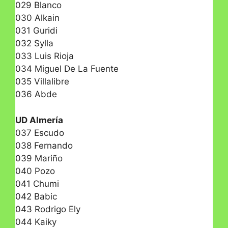
029 Blanco
030 Alkain
031 Guridi
032 Sylla
033 Luis Rioja
034 Miguel De La Fuente
035 Villalibre
036 Abde
UD Almería
037 Escudo
038 Fernando
039 Mariño
040 Pozo
041 Chumi
042 Babic
043 Rodrigo Ely
044 Kaiky