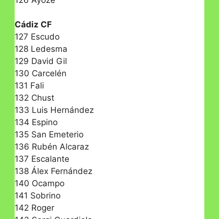
Cádiz CF
127 Escudo
128 Ledesma
129 David Gil
130 Carcelén
131 Fali
132 Chust
133 Luis Hernández
134 Espino
135 San Emeterio
136 Rubén Alcaraz
137 Escalante
138 Álex Fernández
140 Ocampo
141 Sobrino
142 Roger