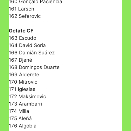
160 Gonçalo Paciencia
161 Larsen
162 Seferovic
Getafe CF
163 Escudo
164 David Soria
166 Damián Suárez
167 Djené
168 Domingos Duarte
169 Alderete
170 Mitrovic
171 Iglesias
172 Maksimovic
173 Arambarri
174 Milla
175 Aleñá
176 Algobia