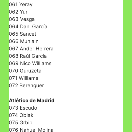
061 Yeray
062 Yuri
063 Vesga
064 Dani García
065 Sancet
066 Muniain
067 Ander Herrera
068 Raúl García
069 Nico Williams
070 Guruzeta
071 Williams
072 Berenguer
Atlético de Madrid
073 Escudo
074 Oblak
075 Grbic
076 Nahuel Molina