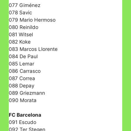
077 Giménez
078 Savic
079 Mario Hermoso
080 Reinildo
081 Witsel
082 Koke
083 Marcos Llorente
084 De Paul
085 Lemar
086 Carrasco
087 Correa
088 Depay
089 Griezmann
090 Morata
FC Barcelona
091 Escudo
092 Ter Stegen