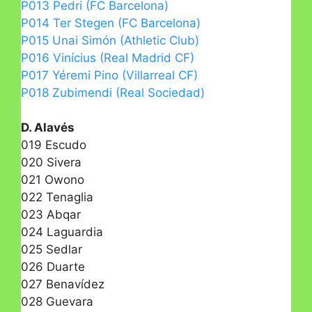
P013 Pedri (FC Barcelona)
P014 Ter Stegen (FC Barcelona)
P015 Unai Simón (Athletic Club)
P016 Vinícius (Real Madrid CF)
P017 Yéremi Pino (Villarreal CF)
P018 Zubimendi (Real Sociedad)
D. Alavés
019 Escudo
020 Sivera
021 Owono
022 Tenaglia
023 Abqar
024 Laguardia
025 Sedlar
026 Duarte
027 Benavídez
028 Guevara