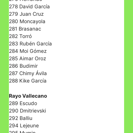
278 David García
279 Juan Cruz
280 Moncayola
281 Brasanac
282 Torró
283 Rubén García
284 Moi Gómez
285 Aimar Oroz
286 Budimir
287 Chimy Ávila
288 Kike García
Rayo Vallecano
289 Escudo
290 Dmitrievski
292 Balliu
294 Lejeune
295 Mumin