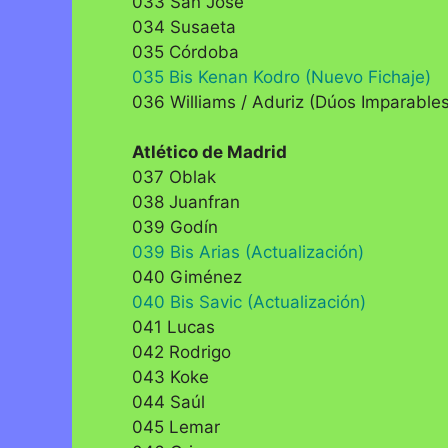
033 San José
034 Susaeta
035 Córdoba
035 Bis Kenan Kodro (Nuevo Fichaje)
036 Williams / Aduriz (Dúos Imparables
Atlético de Madrid
037 Oblak
038 Juanfran
039 Godín
039 Bis Arias (Actualización)
040 Giménez
040 Bis Savic (Actualización)
041 Lucas
042 Rodrigo
043 Koke
044 Saúl
045 Lemar