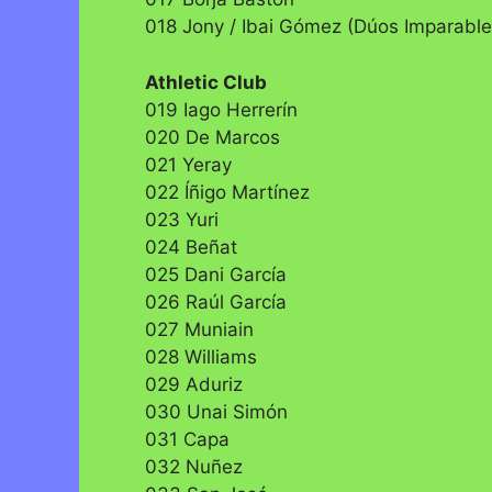
018 Jony / Ibai Gómez (Dúos Imparable
Athletic Club
019 Iago Herrerín
020 De Marcos
021 Yeray
022 Íñigo Martínez
023 Yuri
024 Beñat
025 Dani García
026 Raúl García
027 Muniain
028 Williams
029 Aduriz
030 Unai Simón
031 Capa
032 Nuñez