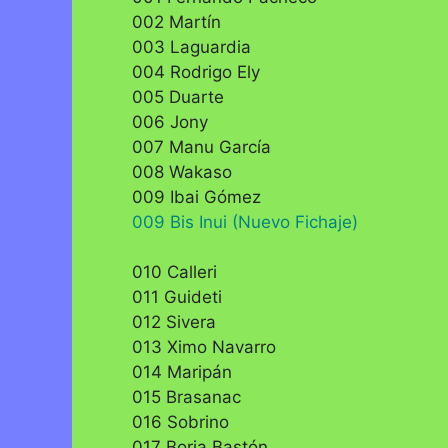
002 Martín
003 Laguardia
004 Rodrigo Ely
005 Duarte
006 Jony
007 Manu García
008 Wakaso
009 Ibai Gómez
009 Bis Inui (Nuevo Fichaje)
010 Calleri
011 Guideti
012 Sivera
013 Ximo Navarro
014 Maripán
015 Brasanac
016 Sobrino
017 Borja Bastón