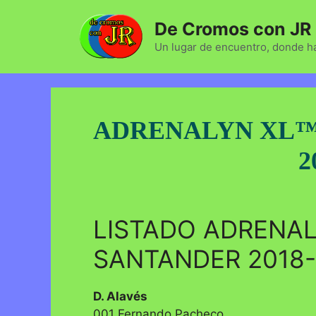
Saltar
De Cromos con JR
al
contenido
Un lugar de encuentro, donde ha
ADRENALYN XL™
2
LISTADO ADRENAL
SANTANDER 2018-
D. Alavés
001 Fernando Pacheco