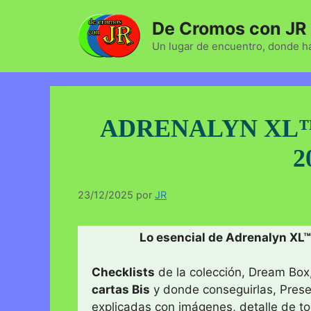
Saltar
De Cromos con JR
al
contenido
Un lugar de encuentro, donde ha
ADRENALYN XL™
2
23/12/2025
por
JR
Lo esencial de Adrenalyn XL™
Checklists
de la colección, Dream Box
cartas Bis
y donde conseguirlas, Pres
explicadas con imágenes, detalle de t