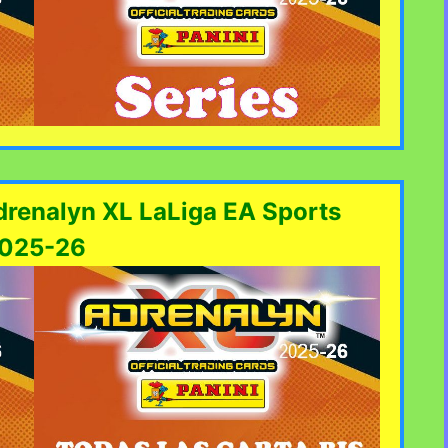
drenalyn XL LaLiga EA Sports
025-26