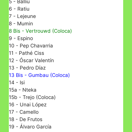
5 - Balliu
6 - Ratiu
7 - Lejeune
8 - Mumin
8 Bis - Vertrouwd (Coloca)
9 - Espino
10 - Pep Chavarria
11 - Pathé Ciss
12 - Óscar Valentín
13 - Pedro Díaz
13 Bis - Gumbau (Coloca)
14 - Isi
15a - Nteka
15b - Trejo (Coloca)
16 - Unai López
17 - Camello
18 - De Frutos
19 - Álvaro García