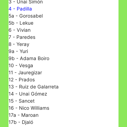
3 - Unai Simón
4 - Padilla
5a - Gorosabel
5b - Lekue
6 - Vivian
7 - Paredes
8 - Yeray
9a - Yuri
9b - Adama Boiro
10 - Vesga
11 - Jauregizar
12 - Prados
13 - Ruiz de Galarreta
14 - Unai Gómez
15 - Sancet
16 - Nico Williams
17a - Maroan
17b - Djaló