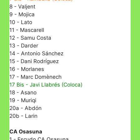
8 - Valjent
9 - Mojica
10 - Lato
11 - Mascarell
12 - Samu Costa
13 - Darder
14 - Antonio Sánchez
15 - Dani Rodríguez
16 - Morlanes
17 - Marc Domènech
17 Bis - Javi Llabrés (Coloca)
18 - Asano
19 - Muriqi
20a - Abdón
20b - Larin
CA Osasuna
1 - Escudo CA Osasuna