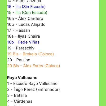
14 - Santi Cazorla
15 - Ilic (Sin Escudo)
15 - Ilic (Con Escudo)
16a - Álex Cardero
16b - Lucas Ahijado
17 - Hassan
18a - Ilyas Chaira
18b - Fede Viñas
19 - Paraschiv
19 Bis - Brekalo (Coloca)
20 - Paulino
20 Bis - Álex Forés (Coloca)
Rayo Vallecano
1 - Escudo Rayo Vallecano
2 - Íñigo Pérez (Entrenador)
3 - Batalla
4 - Cárdenas