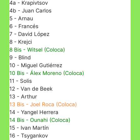
4a - Krapivtsov
4b - Juan Carlos
5 - Arnau
6 - Francés
7 - David López
8 - Krejci
8 Bis - Witsel (Coloca)
9 - Blind
10 - Miguel Gutiérrez
10 Bis - Álex Moreno (Coloca)
11 - Solis
12 - Van de Beek
13 - Arthur
13 Bis - Joel Roca (Coloca)
14 - Yangel Herrera
14 Bis - Ounahi (Coloca)
15 - Ivan Martín
16 - Tsygankov