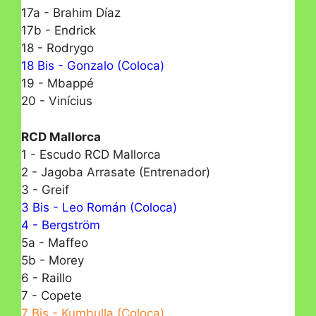
17a - Brahim Díaz
17b - Endrick
18 - Rodrygo
18 Bis - Gonzalo (Coloca)
19 - Mbappé
20 - Vinícius
RCD Mallorca
1 - Escudo RCD Mallorca
2 - Jagoba Arrasate (Entrenador)
3 - Greif
3 Bis - Leo Román (Coloca)
4 - Bergström
5a - Maffeo
5b - Morey
6 - Raillo
7 - Copete
7 Bis - Kumbulla (Coloca)