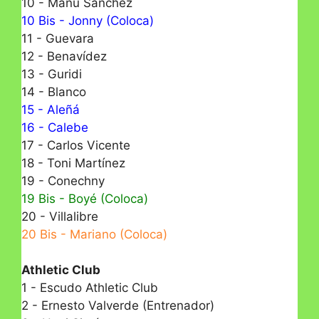
10 - Manu Sánchez
10 Bis - Jonny (Coloca)
11 - Guevara
12 - Benavídez
13 - Guridi
14 - Blanco
15 - Aleñá
16 - Calebe
17 - Carlos Vicente
18 - Toni Martínez
19 - Conechny
19 Bis - Boyé (Coloca)
20 - Villalibre
20 Bis - Mariano (Coloca)
Athletic Club
1 - Escudo Athletic Club
2 - Ernesto Valverde (Entrenador)