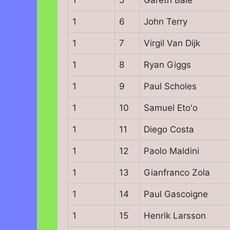
1
6
John Terry
1
7
Virgil Van Dijk
1
8
Ryan Giggs
1
9
Paul Scholes
1
10
Samuel Eto'o
1
11
Diego Costa
1
12
Paolo Maldini
1
13
Gianfranco Zola
1
14
Paul Gascoigne
1
15
Henrik Larsson