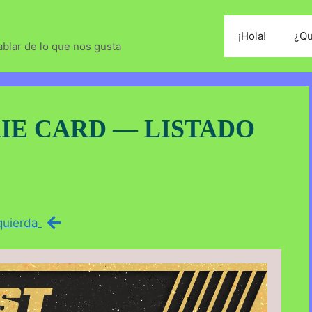
¡Hola!
¿Qu
blar de lo que nos gusta
IE CARD — LISTADO
quierda