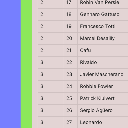
2
17
Robin Van Persie
2
18
Gennaro Gattuso
2
19
Francesco Totti
2
20
Marcel Desailly
2
21
Cafu
3
22
Rivaldo
3
23
Javier Mascherano
3
24
Robbie Fowler
3
25
Patrick Kluivert
3
26
Sergio Agüero
3
27
Leonardo