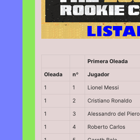
Primera Oleada
Oleada
nº
Jugador
1
1
Lionel Messi
1
2
Cristiano Ronaldo
1
3
Alessandro del Piero
1
4
Roberto Carlos
1
5
Gareth Bale