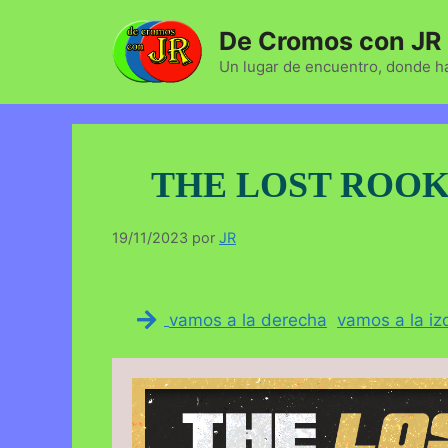
Saltar
De Cromos con JR
al
contenido
Un lugar de encuentro, donde ha
THE LOST ROOK
19/11/2023
por
JR
vamos a la derecha
vamos a la iz