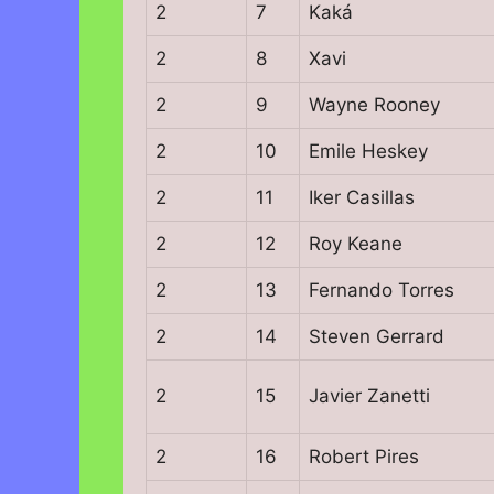
2
7
Kaká
2
8
Xavi
2
9
Wayne Rooney
2
10
Emile Heskey
2
11
Iker Casillas
2
12
Roy Keane
2
13
Fernando Torres
2
14
Steven Gerrard
2
15
Javier Zanetti
2
16
Robert Pires