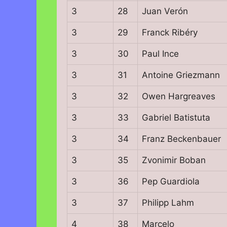
3
28
Juan Verón
3
29
Franck Ribéry
3
30
Paul Ince
3
31
Antoine Griezmann
3
32
Owen Hargreaves
3
33
Gabriel Batistuta
3
34
Franz Beckenbauer
3
35
Zvonimir Boban
3
36
Pep Guardiola
3
37
Philipp Lahm
4
38
Marcelo