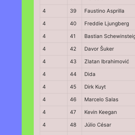
4
39
Faustino Asprilla
4
40
Freddie Ljungberg
4
41
Bastian Schewinstei
4
42
Davor Šuker
4
43
Zlatan Ibrahimović
4
44
Dida
4
45
Dirk Kuyt
4
46
Marcelo Salas
4
47
Kevin Keegan
4
48
Júlio César